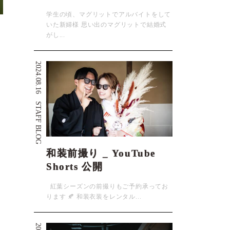
学生の頃、マグリットでアルバイトをして
いた新婦様 思い出のマグリットで結婚式
がし...
2024.08.16
STAFF BLOG
和装前撮り _ YouTube
Shorts 公開
紅葉シーズンの前撮りもご予約承ってお
ります 🍂 和装衣装をレンタル...