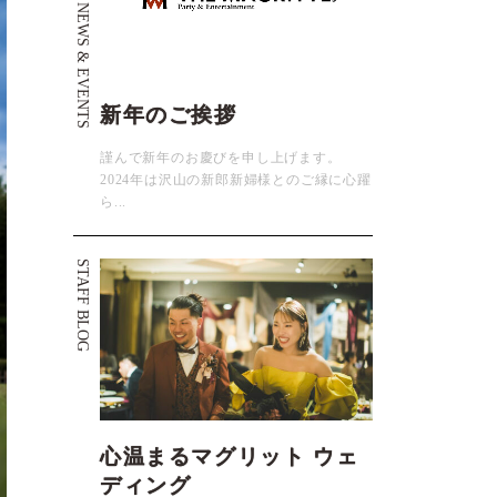
NEWS & EVENTS
新年のご挨拶
謹んで新年のお慶びを申し上げます。
2024年は沢山の新郎新婦様とのご縁に心躍
ら...
STAFF BLOG
心温まるマグリット ウェ
ディング