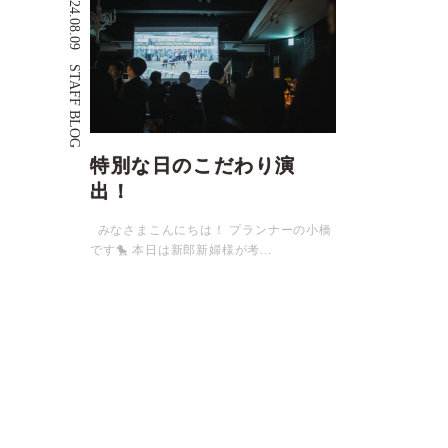
2024.08.09
STAFF BLOG
特別な日のこだわり演
出！
みなさまこんにちは！ プランナーの小橋
です🐤 本日は新郎新婦様が考...