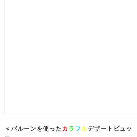
＜バルーンを使った
カ
ラ
フ
ル
デザートビュッ