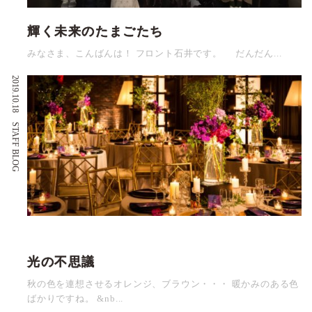
輝く未来のたまごたち
みなさま、こんばんは！ フロント石井です。 だんだん...
2019.10.18
STAFF BLOG
光の不思議
秋の色を連想させるオレンジ、ブラウン・・・ 暖かみのある色
ばかりですね。 &nb...