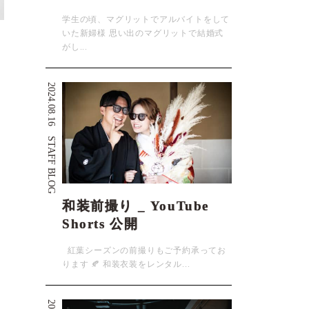
学生の頃、マグリットでアルバイトをして
いた新婦様 思い出のマグリットで結婚式
がし...
2024.08.16
STAFF BLOG
和装前撮り _ YouTube
Shorts 公開
紅葉シーズンの前撮りもご予約承ってお
ります 🍂 和装衣装をレンタル...