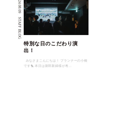
2024.08.09
STAFF BLOG
特別な日のこだわり演
出！
みなさまこんにちは！ プランナーの小橋
です🐤 本日は新郎新婦様が考...