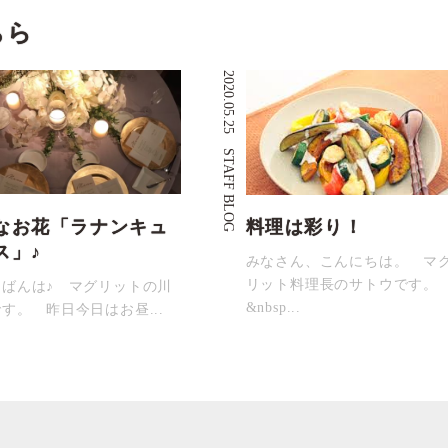
ちら
2020.05.25
STAFF BLOG
なお花「ラナンキュ
料理は彩り！
ス」♪
みなさん、こんにちは。 マ
リット料理長のサトウです。
んばんは♪ マグリットの川
&nbsp...
す。 昨日今日はお昼...