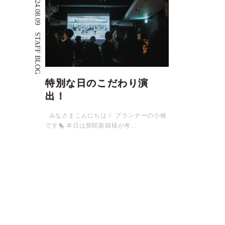
2024.08.09
STAFF BLOG
特別な日のこだわり演
出！
みなさまこんにちは！ プランナーの小橋
です🐤 本日は新郎新婦様が考...