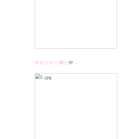
やわらかい感じ
や…