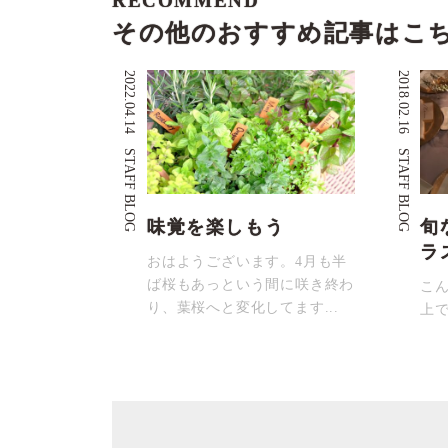
RECOMMEND
その他のおすすめ記事はこ
2022.04.14
2018.02.16
STAFF BLOG
STAFF BLOG
味覚を楽しもう
旬
ラ
おはようございます。4月も半
ば桜もあっという間に咲き終わ
こ
り、葉桜へと変化してます...
上で