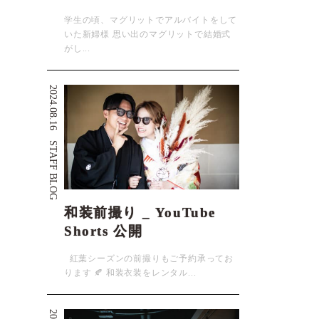
学生の頃、マグリットでアルバイトをして
いた新婦様 思い出のマグリットで結婚式
がし...
2024.08.16
STAFF BLOG
和装前撮り _ YouTube
Shorts 公開
紅葉シーズンの前撮りもご予約承ってお
ります 🍂 和装衣装をレンタル...