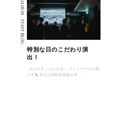
2024.08.09
STAFF BLOG
特別な日のこだわり演
出！
みなさまこんにちは！ プランナーの小橋
です🐤 本日は新郎新婦様が考...