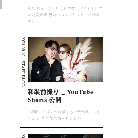
学生の頃、マグリットでアルバイトをして
いた新婦様 思い出のマグリットで結婚式
がし...
2024.08.16
STAFF BLOG
和装前撮り _ YouTube
Shorts 公開
紅葉シーズンの前撮りもご予約承ってお
ります 🍂 和装衣装をレンタル...