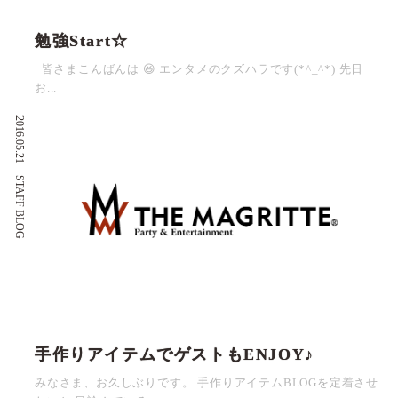
勉強Start☆
皆さまこんばんは 😆 エンタメのクズハラです(*^_^*) 先日
お...
2016.05.21
STAFF BLOG
手作りアイテムでゲストもENJOY♪
みなさま、お久しぶりです。 手作りアイテムBLOGを定着させ