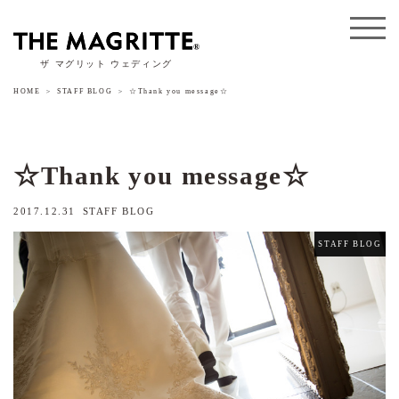
ザ マグリット ウェディング
HOME
STAFF BLOG
☆Thank you message☆
☆Thank you message☆
2017.12.31
STAFF BLOG
STAFF BLOG