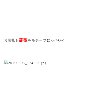
薔薇
お席札も
をモチーフにっ(^O^)