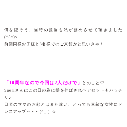
何を隠そう、当時の担当も私が務めさせて頂きました
(*^^)v
前回同様お子様と3名様でのご来館かと思いきや！！
「
10周年なので今回は2人だけで」
とのこと♡
Saoriさんはこの日の為に髪を伸ばされヘアセットもバッチ
リ♪
日頃のママのお顔とはまた違い、とっても素敵な女性にド
レスアップ～～～(^_-)-☆