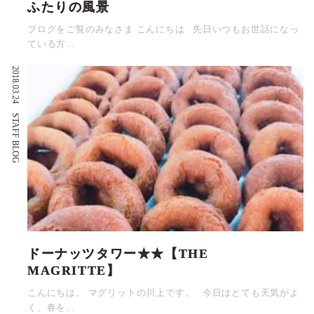
ふたりの風景
ブログをご覧のみなさま こんにちは 先日いつもお世話になっ
ている方...
2018.03.24
STAFF BLOG
ドーナッツタワー★★【THE
MAGRITTE】
こんにちは。 マグリットの川上です。 今日はとても天気がよ
く、春を...