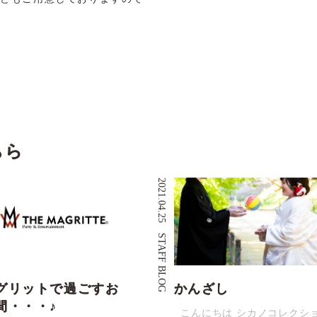
ちら
2021.04.25
STAFF BLOG
グリットで過ごすお
かんざし
間・・・♪
こんにちは シカノコレクシ