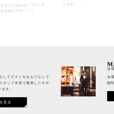
ンです。 ...
さまこんばんは♪ プランナ
かなめだです！！！ ...
M
会
心してゲストをおもてなしで
会
スタッフ全員で徹底したサポ
随
います。
を見る