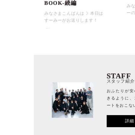
BOOK-続編
みな
ーの
みなさまこんばんは☽ 本日は
すーみーがお送りします！
...
STAFF
スタッフ紹介
おふたりが安
きるように、
ートをおこな
詳細