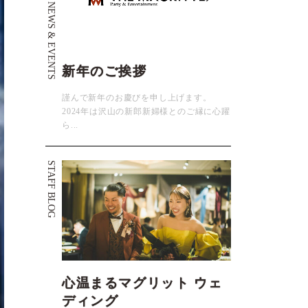
NEWS & EVENTS
新年のご挨拶
謹んで新年のお慶びを申し上げます。
2024年は沢山の新郎新婦様とのご縁に心躍
ら...
STAFF BLOG
心温まるマグリット ウェ
ディング