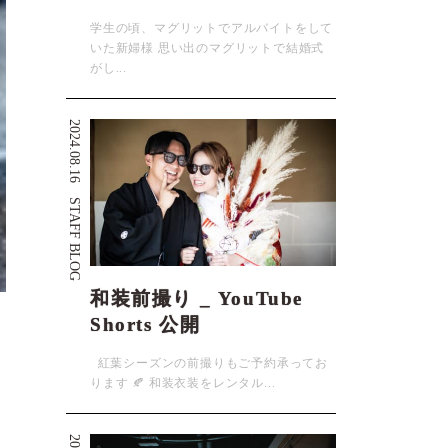
学生の頃、マグリットでアルバイトをして
いた新婦様 思い出のマグリットで結婚式
がし...
2024.08.16
STAFF BLOG
和装前撮り _ YouTube
Shorts 公開
紅葉シーズンの前撮りもご予約承ってお
ります 🍂 和装衣装をレンタル...