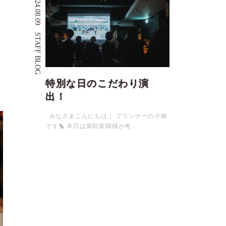
2024.08.09
STAFF BLOG
特別な日のこだわり演
出！
みなさまこんにちは！ プランナーの小橋
です🐤 本日は新郎新婦様が考...