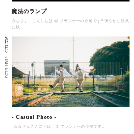
魔法のランプ
みなさま、こんにちは 😀 プランナーの今尾です‼ 爽やかな秋風
に秋...
2022.12.15
STAFF BLOG
- Casual Photo -
みなさんこんにちは！☺ プランナーの小橋です...