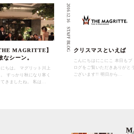
2016.12.16
STAFF BLOG
THE MAGRITTE】
クリスマスといえば
敵なシーン。
こんにちはにこにこ 本日もブ
ログをご覧いただきありがと
んにちは。 マグリット川上
ございます!! 明日から...
す。 すっかり秋になり寒く
てきましたね。 私は...
M