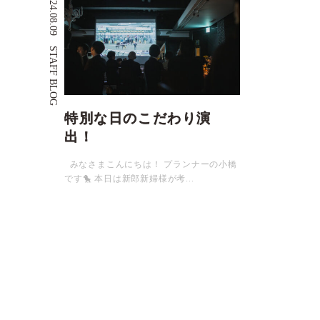
2024.08.09
STAFF BLOG
特別な日のこだわり演
出！
みなさまこんにちは！ プランナーの小橋
です🐤 本日は新郎新婦様が考...