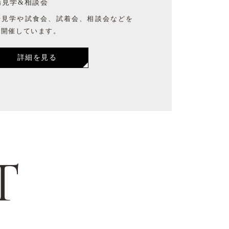
場見学&相談会
場見学や試食会、試着会、相談会などを
時開催しています。
詳細を見る
T