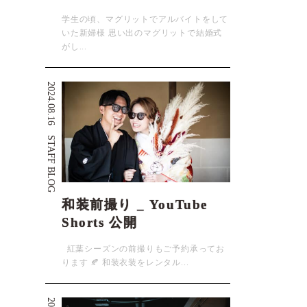
学生の頃、マグリットでアルバイトをして
いた新婦様 思い出のマグリットで結婚式
がし...
2024.08.16
STAFF BLOG
和装前撮り _ YouTube
Shorts 公開
紅葉シーズンの前撮りもご予約承ってお
ります 🍂 和装衣装をレンタル...