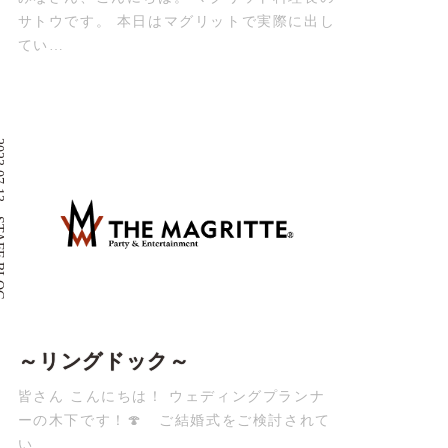
サトウです。 本日はマグリットで実際に出し
てい…
07.13
 BLOG
～リングドック～
皆さん こんにちは！ ウェディングプランナ
ーの木下です！🍄 ご結婚式をご検討されて
い…