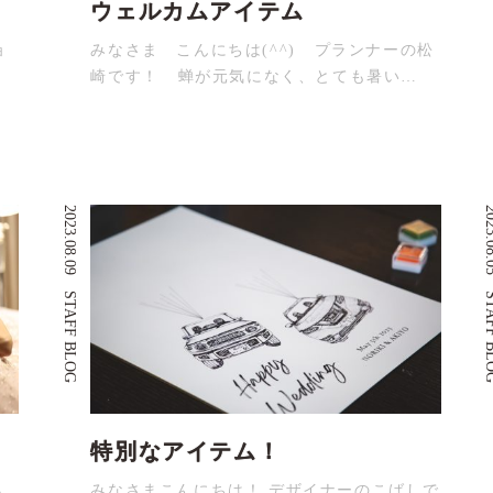
ウェルカムアイテム
ョ
みなさま こんにちは(^^) プランナーの松
崎です！ 蝉が元気になく、とても暑い…
2023.08.09
2023.
STAFF BLOG
STAFF
特別なアイテム！
も
みなさまこんにちは！ デザイナーのこばしで