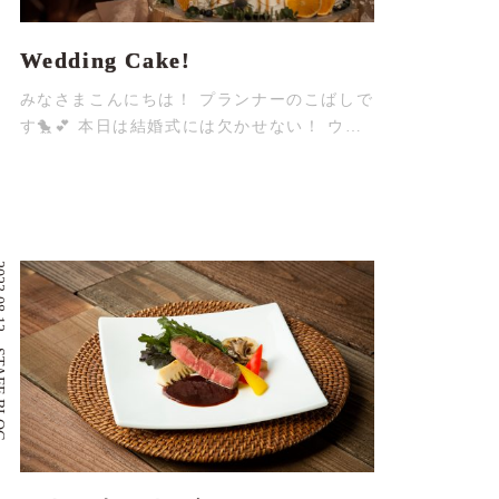
Wedding Cake!
みなさまこんにちは！ プランナーのこばしで
す🐤💕 本日は結婚式には欠かせない！ ウ…
08.12
 BLOG