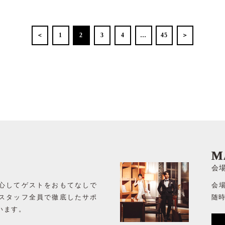
＜
1
2
3
4
…
45
＞
M
会
心してゲストをおもてなしで
会
スタッフ全員で徹底したサポ
随
います。