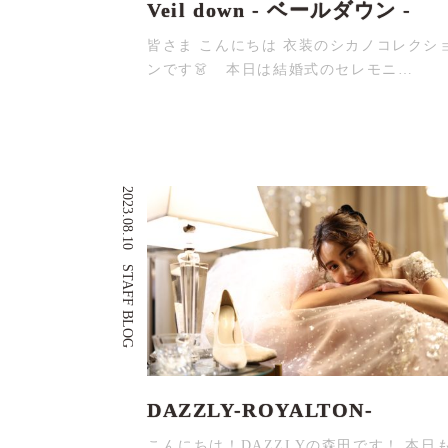
Veil down - ベールダウン -
皆さま こんにちは 衣装のシカノコレクシ
ンです👗 本日は結婚式のセレモニ…
2023.08.10
STAFF BLOG
DAZZLY-ROYALTON-
こんにちは！DAZZLYの森田です！ 本日